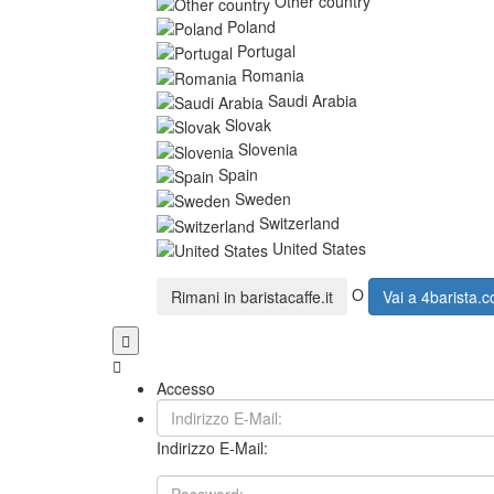
Other country
Poland
Portugal
Romania
Saudi Arabia
Slovak
Slovenia
Spain
Sweden
Switzerland
United States
O
Rimani in
baristacaffe.it
Vai a
4barista.
Accesso
Indirizzo E-Mail: