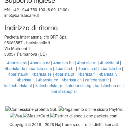
EN: +421 944 750 100 (8:00-12:00)
info@baristacaffe.it
Indirizzo di ritorno
Packeta International c/o BRT Spa
95686557 - baristacaffe.it
Via Marinoni 1
33057 Palmanova (UD)
4barista.sk
|
4barista.cz
|
4barista.hu
|
4barista.ro
|
4barista.pl
|
4barista.de
|
4barista.com
|
4barista.hr
|
4barista.nl
|
4barista.be
|
4barista.dk
|
4barista.se
|
4barista.pt
|
4barista.fi
|
4barista.lv
|
4barista.lt
|
4barista.ee
|
4barista.ch
|
cafebarista.fr
|
kaffeebarista.at
|
kafesbarista.gr
|
kafebarista.bg
|
baristashop.es
|
baristashop.si
Copyright © 2016 - 2026 NajTrade s.r.o. Tutti i diritti riservati.