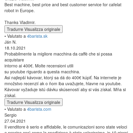
Best machine, best price and best customer service for cafelat
robot in Europe.
Thanks Vladimir.
Tradurre
Visualizza originale
• Valutato a
4barista.sk
Ján N.
18.10.2021
Probabilmente la migliore macchina da caffè che si possa
acquistare
intorno ai 400€. Molte recensioni utili
su youtube riguardo a questa macchina.
Asi najlepší kávovar, ktorý sa dá do 400€ kúpiť. Na internete je
množstvo recenzií ak o ňom iba uvažujete, hlavne na youtube.
Kávovar vyžaduje istú dávku skúseností aby si vás získal. Mňa si
získal.
Tradurre
Visualizza originale
• Valutato a
4barista.com
Sergio
27.04.2021
Il venditore è serio e affidabile, le comunicazioni sono state veloci
e precise così come la spedizione è stata velocissima, in 10 giorni