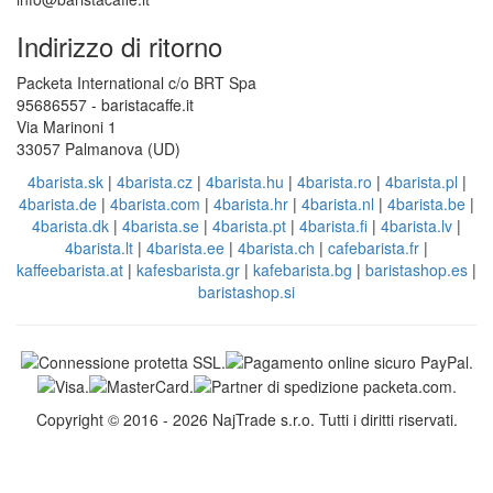
Indirizzo di ritorno
Packeta International c/o BRT Spa
95686557 - baristacaffe.it
Via Marinoni 1
33057 Palmanova (UD)
4barista.sk
|
4barista.cz
|
4barista.hu
|
4barista.ro
|
4barista.pl
|
4barista.de
|
4barista.com
|
4barista.hr
|
4barista.nl
|
4barista.be
|
4barista.dk
|
4barista.se
|
4barista.pt
|
4barista.fi
|
4barista.lv
|
4barista.lt
|
4barista.ee
|
4barista.ch
|
cafebarista.fr
|
kaffeebarista.at
|
kafesbarista.gr
|
kafebarista.bg
|
baristashop.es
|
baristashop.si
Copyright © 2016 - 2026 NajTrade s.r.o. Tutti i diritti riservati.