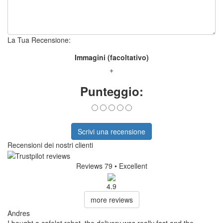
La Tua Recensione:
Immagini (facoltativo)
+
Punteggio:
Scrivi una recensione
Recensioni dei nostri clienti
Reviews 79
• Excellent
4.9
more reviews
Andres
I bought a cafelat robot, the delivery was really fast and the