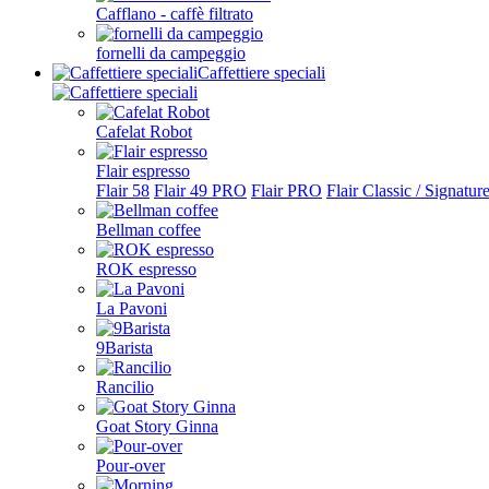
Cafflano - caffè filtrato
fornelli da campeggio
Caffettiere speciali
Cafelat Robot
Flair espresso
Flair 58
Flair 49 PRO
Flair PRO
Flair Classic / Signatur
Bellman coffee
ROK espresso
La Pavoni
9Barista
Rancilio
Goat Story Ginna
Pour-over