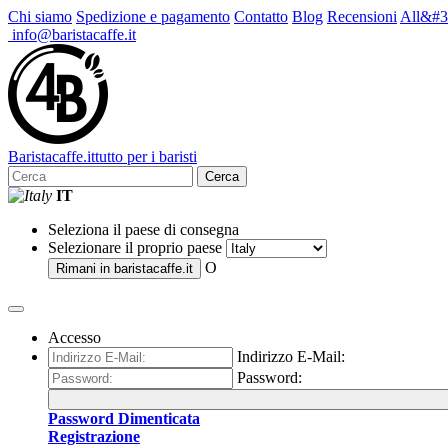
Chi siamo
Spedizione e pagamento
Contatto
Blog
Recensioni
All&#3
info@baristacaffe.it
Barista
caffe
.it
tutto per i baristi
Cerca
IT
Seleziona il paese di consegna
Selezionare il proprio paese
O
Rimani in
baristacaffe.it
Accesso
Indirizzo E-Mail:
Password:
Password Dimenticata
Registrazione