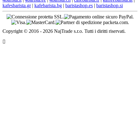
kafesbarista.gr
|
kafebarista.bg
|
baristashop.es
|
baristashop.si
Copyright © 2016 - 2026 NajTrade s.r.o. Tutti i diritti riservati.