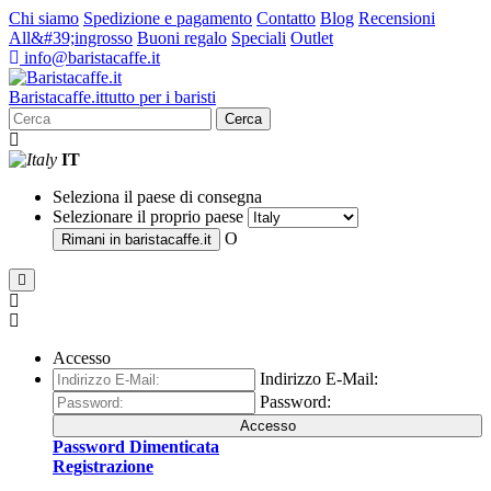
Chi siamo
Spedizione e pagamento
Contatto
Blog
Recensioni
All&#39;ingrosso
Buoni regalo
Speciali
Outlet
info@baristacaffe.it
Barista
caffe
.it
tutto per i baristi
Cerca
IT
Seleziona il paese di consegna
Selezionare il proprio paese
O
Rimani in
baristacaffe.it
Accesso
Indirizzo E-Mail:
Password:
Accesso
Password Dimenticata
Registrazione