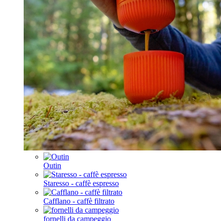
Outin
Staresso - caffè espresso
Cafflano - caffè filtrato
fornelli da campeggio