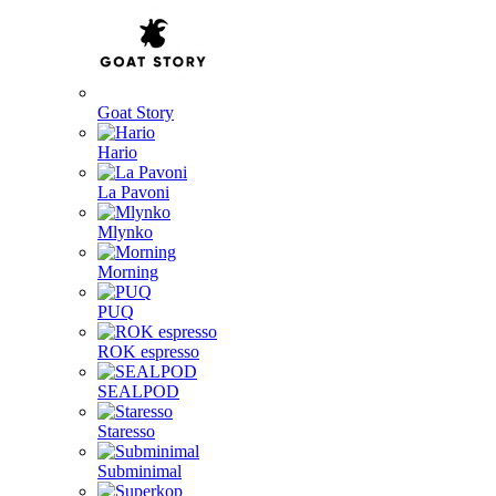
Goat Story
Hario
La Pavoni
Mlynko
Morning
PUQ
ROK espresso
SEALPOD
Staresso
Subminimal