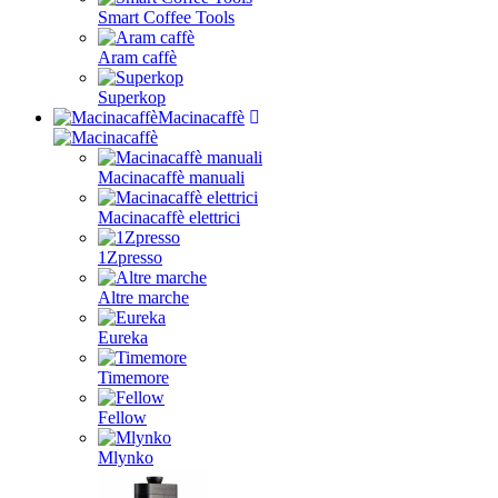
Smart Coffee Tools
Aram caffè
Superkop
Macinacaffè
Macinacaffè manuali
Macinacaffè elettrici
1Zpresso
Altre marche
Eureka
Timemore
Fellow
Mlynko