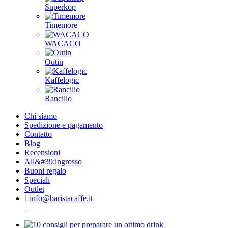
Superkop
Timemore
WACACO
Outin
Kaffelogic
Rancilio
Chi siamo
Spedizione e pagamento
Contatto
Blog
Recensioni
All&#39;ingrosso
Buoni regalo
Speciali
Outlet
info@baristacaffe.it