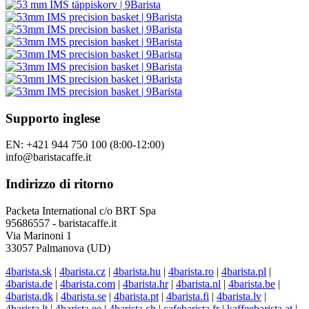
Supporto inglese
EN: +421 944 750 100 (8:00-12:00)
info@baristacaffe.it
Indirizzo di ritorno
Packeta International c/o BRT Spa
95686557 - baristacaffe.it
Via Marinoni 1
33057 Palmanova (UD)
4barista.sk
|
4barista.cz
|
4barista.hu
|
4barista.ro
|
4barista.pl
|
4barista.de
|
4barista.com
|
4barista.hr
|
4barista.nl
|
4barista.be
|
4barista.dk
|
4barista.se
|
4barista.pt
|
4barista.fi
|
4barista.lv
|
4barista.lt
|
4barista.ee
|
4barista.ch
|
cafebarista.fr
|
kaffeebarista.at
|