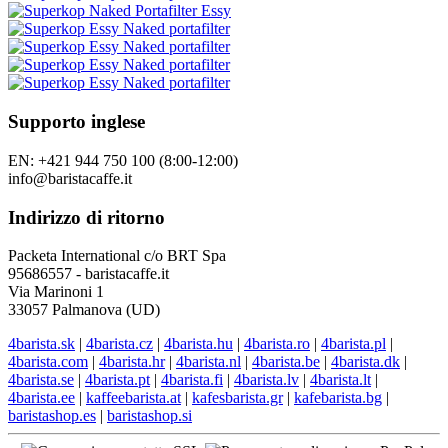
Supporto inglese
EN: +421 944 750 100 (8:00-12:00)
info@baristacaffe.it
Indirizzo di ritorno
Packeta International c/o BRT Spa
95686557 - baristacaffe.it
Via Marinoni 1
33057 Palmanova (UD)
4barista.sk
|
4barista.cz
|
4barista.hu
|
4barista.ro
|
4barista.pl
|
4barista.com
|
4barista.hr
|
4barista.nl
|
4barista.be
|
4barista.dk
|
4barista.se
|
4barista.pt
|
4barista.fi
|
4barista.lv
|
4barista.lt
|
4barista.ee
|
kaffeebarista.at
|
kafesbarista.gr
|
kafebarista.bg
|
baristashop.es
|
baristashop.si