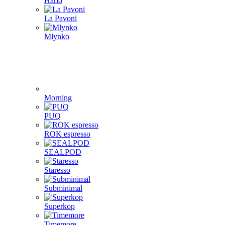
Hario
La Pavoni
Mlynko
Morning
PUQ
ROK espresso
SEALPOD
Staresso
Subminimal
Superkop
Timemore