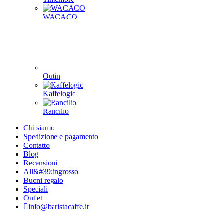
WACACO
Outin
Kaffelogic
Rancilio
Chi siamo
Spedizione e pagamento
Contatto
Blog
Recensioni
All&#39;ingrosso
Buoni regalo
Speciali
Outlet
info@baristacaffe.it