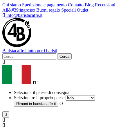
Chi siamo
Spedizione e pagamento
Contatto
Blog
Recensioni
All&#39;ingrosso
Buoni regalo
Speciali
Outlet
info@baristacaffe.it
Barista
caffe
.it
tutto per i baristi
Cerca
IT
Seleziona il paese di consegna
Selezionare il proprio paese
O
Rimani in
baristacaffe.it