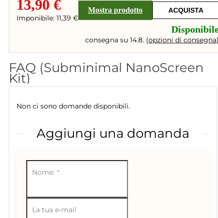
13,90 €
Mostra prodotto
ACQUISTA
Imponibile: 11,39 €
Disponibil
consegna su 14.8.
(
opzioni di consegna
FAQ (Subminimal NanoScreen
Kit)
Non ci sono domande disponibili.
Aggiungi una domanda
Nome:
La tua e-mail