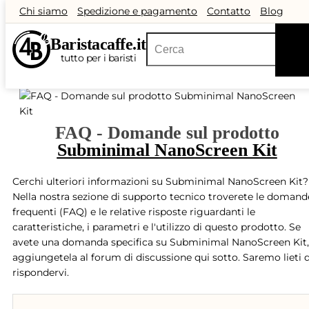
Chi siamo
Spedizione e pagamento
Contatto
Blog
Recensioni
All&#39;ingrosso
Buoni regalo
Speciali
Out
Barista
caffe
.it
tutto per i baristi
FAQ - Domande sul prodotto
Subminimal NanoScreen Kit
Cerchi ulteriori informazioni su Subminimal NanoScreen Kit?
Nella nostra sezione di supporto tecnico troverete le domand
frequenti (FAQ) e le relative risposte riguardanti le
caratteristiche, i parametri e l'utilizzo di questo prodotto. Se
avete una domanda specifica su Subminimal NanoScreen Kit,
aggiungetela al forum di discussione qui sotto. Saremo lieti d
rispondervi.