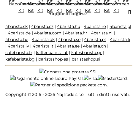
Supporto inglese
4barista.sk
|
4barista.cz
|
4barista.hu
|
4barista.ro
|
4barista.pl
|
4barista.de
|
4barista.com
|
4barista.hr
|
4barista.nl
|
4barista.be
|
4barista.dk
|
4barista.se
|
4barista.pt
|
4barista.fi
|
4barista.lv
|
4barista.lt
|
4barista.ee
|
4barista.ch
|
cafebarista.fr
|
kaffeebarista.at
|
kafesbarista.gr
|
kafebarista.bg
|
baristashop.es
|
baristashop.si
Copyright © 2016 - 2026 NajTrade s.r.o. Tutti i diritti riservati.