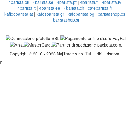
4barista.dk
|
4barista.se
|
4barista.pt
|
4barista.fi
|
4barista.lv
|
4barista.lt
|
4barista.ee
|
4barista.ch
|
cafebarista.fr
|
kaffeebarista.at
|
kafesbarista.gr
|
kafebarista.bg
|
baristashop.es
|
baristashop.si
Copyright © 2016 - 2026 NajTrade s.r.o. Tutti i diritti riservati.