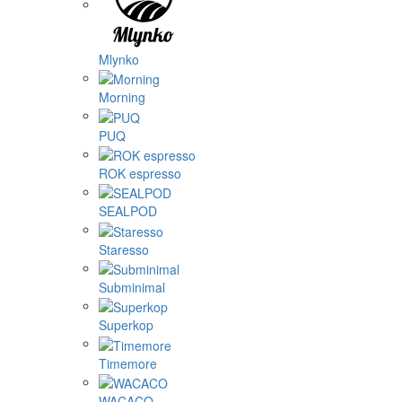
Mlynko
Morning
PUQ
ROK espresso
SEALPOD
Staresso
Subminimal
Superkop
Timemore
WACACO