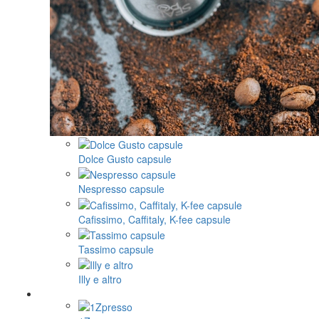
Dolce Gusto capsule
Nespresso capsule
Cafissimo, Caffitaly, K-fee capsule
Tassimo capsule
Illy e altro