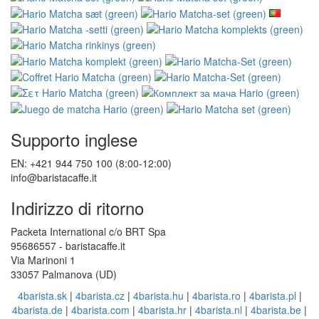
Supporto inglese
EN: +421 944 750 100 (8:00-12:00)
info@baristacaffe.it
Indirizzo di ritorno
Packeta International c/o BRT Spa
95686557 - baristacaffe.it
Via Marinoni 1
33057 Palmanova (UD)
4barista.sk
|
4barista.cz
|
4barista.hu
|
4barista.ro
|
4barista.pl
|
4barista.de
|
4barista.com
|
4barista.hr
|
4barista.nl
|
4barista.be
|