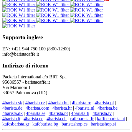
Supporto inglese
EN: +421 944 750 100 (8:00-12:00)
info@baristacaffe.it
Indirizzo di ritorno
Packeta International c/o BRT Spa
95686557 - baristacaffe.it
Via Marinoni 1
33057 Palmanova (UD)
4barista.sk
|
4barista.cz
|
4barista.hu
|
4barista.ro
|
4barista.pl
|
4barista.de
|
4barista.com
|
4barista.hr
|
4barista.nl
|
4barista.be
|
4barista.dk
|
4barista.se
|
4barista.pt
|
4barista.fi
|
4barista.lv
|
4barista.lt
|
4barista.ee
|
4barista.ch
|
cafebarista.fr
|
kaffeebarista.at
|
kafesbarista.gr
|
kafebarista.bg
|
baristashop.es
|
baristashop.si