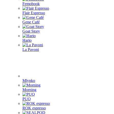
Femobook
Flair Espresso
Gene Café
Goat Story
Hario
La Pavoni
Mlynko
Morning
PUQ
ROK espresso