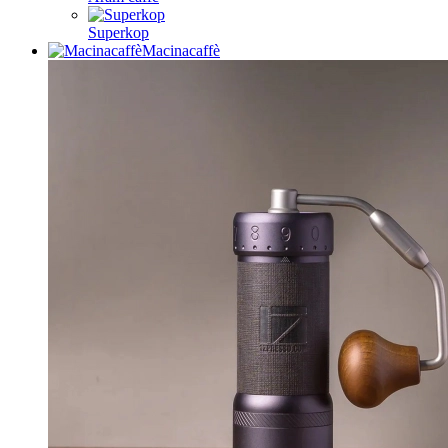
Superkop
Macinacaffè