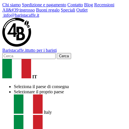
Chi siamo
Spedizione e pagamento
Contatto
Blog
Recensioni
All&#39;ingrosso
Buoni regalo
Speciali
Outlet
info@baristacaffe.it
Barista
caffe
.it
tutto per i baristi
Cerca
IT
Seleziona il paese di consegna
Selezionare il proprio paese
Italy