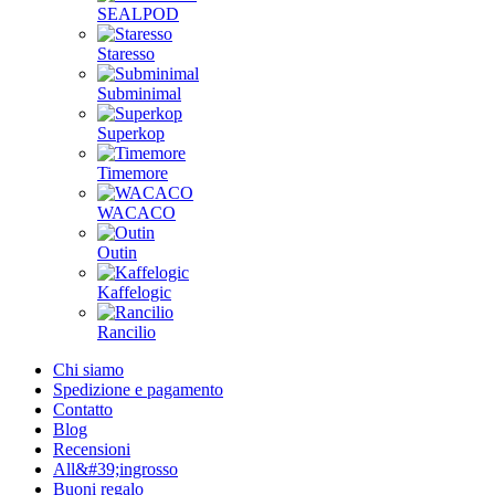
SEALPOD
Staresso
Subminimal
Superkop
Timemore
WACACO
Outin
Kaffelogic
Rancilio
Chi siamo
Spedizione e pagamento
Contatto
Blog
Recensioni
All&#39;ingrosso
Buoni regalo