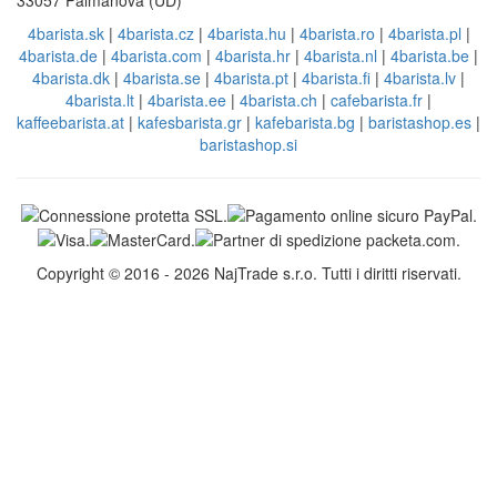
33057 Palmanova (UD)
4barista.sk
|
4barista.cz
|
4barista.hu
|
4barista.ro
|
4barista.pl
|
4barista.de
|
4barista.com
|
4barista.hr
|
4barista.nl
|
4barista.be
|
4barista.dk
|
4barista.se
|
4barista.pt
|
4barista.fi
|
4barista.lv
|
4barista.lt
|
4barista.ee
|
4barista.ch
|
cafebarista.fr
|
kaffeebarista.at
|
kafesbarista.gr
|
kafebarista.bg
|
baristashop.es
|
baristashop.si
Copyright © 2016 - 2026 NajTrade s.r.o. Tutti i diritti riservati.