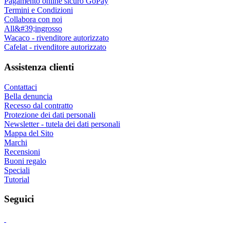
Pagamento online sicuro GoPay
Termini e Condizioni
Collabora con noi
All&#39;ingrosso
Wacaco - rivenditore autorizzato
Cafelat - rivenditore autorizzato
Assistenza clienti
Contattaci
Bella denuncia
Recesso dal contratto
Protezione dei dati personali
Newsletter - tutela dei dati personali
Mappa del Sito
Marchi
Recensioni
Buoni regalo
Speciali
Tutorial
Seguici