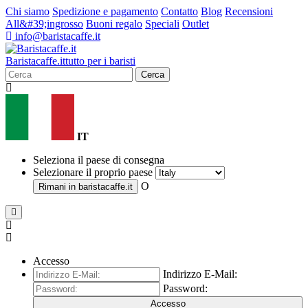
Chi siamo
Spedizione e pagamento
Contatto
Blog
Recensioni
All&#39;ingrosso
Buoni regalo
Speciali
Outlet
info@baristacaffe.it
Barista
caffe
.it
tutto per i baristi
Cerca
IT
Seleziona il paese di consegna
Selezionare il proprio paese
O
Rimani in
baristacaffe.it
Accesso
Indirizzo E-Mail:
Password:
Accesso