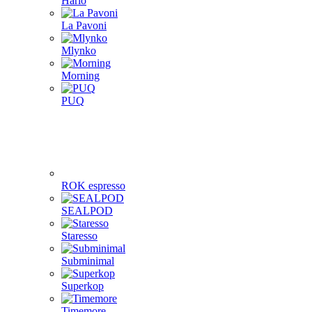
Hario
La Pavoni
Mlynko
Morning
PUQ
ROK espresso
SEALPOD
Staresso
Subminimal
Superkop
Timemore