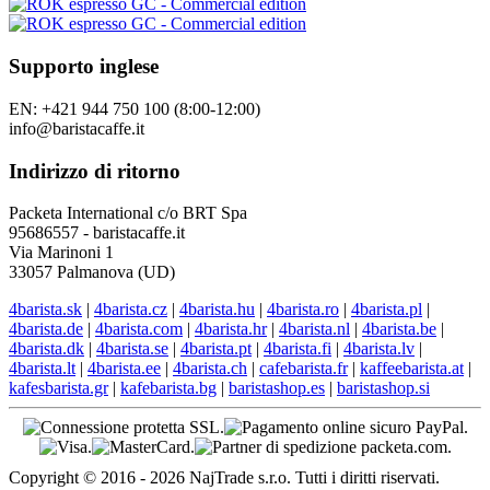
Supporto inglese
EN: +421 944 750 100 (8:00-12:00)
info@baristacaffe.it
Indirizzo di ritorno
Packeta International c/o BRT Spa
95686557 - baristacaffe.it
Via Marinoni 1
33057 Palmanova (UD)
4barista.sk
|
4barista.cz
|
4barista.hu
|
4barista.ro
|
4barista.pl
|
4barista.de
|
4barista.com
|
4barista.hr
|
4barista.nl
|
4barista.be
|
4barista.dk
|
4barista.se
|
4barista.pt
|
4barista.fi
|
4barista.lv
|
4barista.lt
|
4barista.ee
|
4barista.ch
|
cafebarista.fr
|
kaffeebarista.at
|
kafesbarista.gr
|
kafebarista.bg
|
baristashop.es
|
baristashop.si
Copyright © 2016 - 2026 NajTrade s.r.o. Tutti i diritti riservati.