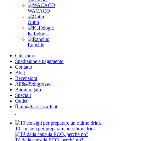
WACACO
Outin
Kaffelogic
Rancilio
Chi siamo
Spedizione e pagamento
Contatto
Blog
Recensioni
All&#39;ingrosso
Buoni regalo
Speciali
Outlet
info@baristacaffe.it
10 consigli per preparare un ottimo drink
Tè dalla capsula ECO, perché no?