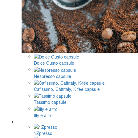
Dolce Gusto capsule
Nespresso capsule
Cafissimo, Caffitaly, K-fee capsule
Tassimo capsule
Illy e altro
1Zpresso