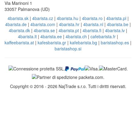
Via Marinoni 1
33057 Palmanova (UD)
4barista.sk
|
4barista.cz
|
4barista.hu
|
4barista.ro
|
4barista.pl
|
4barista.de
|
4barista.com
|
4barista.hr
|
4barista.nl
|
4barista.be
|
4barista.dk
|
4barista.se
|
4barista.pt
|
4barista.fi
|
4barista.lv
|
4barista.lt
|
4barista.ee
|
4barista.ch
|
cafebarista.fr
|
kaffeebarista.at
|
kafesbarista.gr
|
kafebarista.bg
|
baristashop.es
|
baristashop.si
Copyright © 2016 - 2026 NajTrade s.r.o. Tutti i diritti riservati.