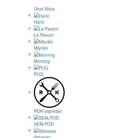
Goat Story
Hario
La Pavoni
Mlynko
Morning
PUQ
ROK espresso
SEALPOD
Staresso