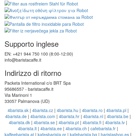
Supporto inglese
EN: +421 944 750 100 (8:00-12:00)
info@baristacaffe.it
Indirizzo di ritorno
Packeta International c/o BRT Spa
95686557 - baristacaffe.it
Via Marinoni 1
33057 Palmanova (UD)
4barista.sk
|
4barista.cz
|
4barista.hu
|
4barista.ro
|
4barista.pl
|
4barista.de
|
4barista.com
|
4barista.hr
|
4barista.nl
|
4barista.be
|
4barista.dk
|
4barista.se
|
4barista.pt
|
4barista.fi
|
4barista.lv
|
4barista.lt
|
4barista.ee
|
4barista.ch
|
cafebarista.fr
|
kaffeebarista.at
|
kafesbarista.gr
|
kafebarista.bg
|
baristashop.es
|