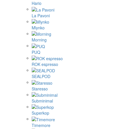
Hario
La Pavoni
Mlynko
Morning
PUQ
ROK espresso
SEALPOD
Staresso
Subminimal
Superkop
Timemore