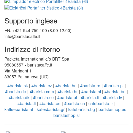
Supporto inglese
EN: +421 944 750 100 (8:00-12:00)
info@baristacaffe.it
Indirizzo di ritorno
Packeta International c/o BRT Spa
95686557 - baristacaffe.it
Via Marinoni 1
33057 Palmanova (UD)
4barista.sk
|
4barista.cz
|
4barista.hu
|
4barista.ro
|
4barista.pl
|
4barista.de
|
4barista.com
|
4barista.hr
|
4barista.nl
|
4barista.be
|
4barista.dk
|
4barista.se
|
4barista.pt
|
4barista.fi
|
4barista.lv
|
4barista.lt
|
4barista.ee
|
4barista.ch
|
cafebarista.fr
|
kaffeebarista.at
|
kafesbarista.gr
|
kafebarista.bg
|
baristashop.es
|
baristashop.si