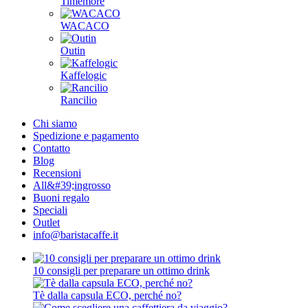
Timemore
WACACO
Outin
Kaffelogic
Rancilio
Chi siamo
Spedizione e pagamento
Contatto
Blog
Recensioni
All&#39;ingrosso
Buoni regalo
Speciali
Outlet
info@baristacaffe.it
10 consigli per preparare un ottimo drink
Tè dalla capsula ECO, perché no?