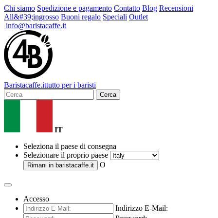
Chi siamo
Spedizione e pagamento
Contatto
Blog
Recensioni
All&#39;ingrosso
Buoni regalo
Speciali
Outlet
info@baristacaffe.it
Barista
caffe
.it
tutto per i baristi
Cerca
IT
Seleziona il paese di consegna
Selezionare il proprio paese
O
Rimani in
baristacaffe.it
Accesso
Indirizzo E-Mail: