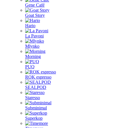
Gene Café
Goat Story
Hario
La Pavoni
Mlynko
Morning
PUQ
ROK espresso
SEALPOD
Staresso
Subminimal
Superkop