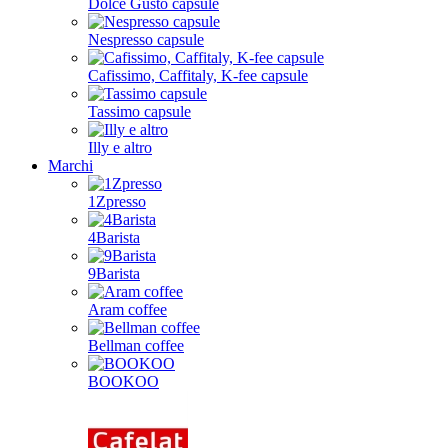
Dolce Gusto capsule
Nespresso capsule
Cafissimo, Caffitaly, K-fee capsule
Tassimo capsule
Illy e altro
Marchi
1Zpresso
4Barista
9Barista
Aram coffee
Bellman coffee
BOOKOO