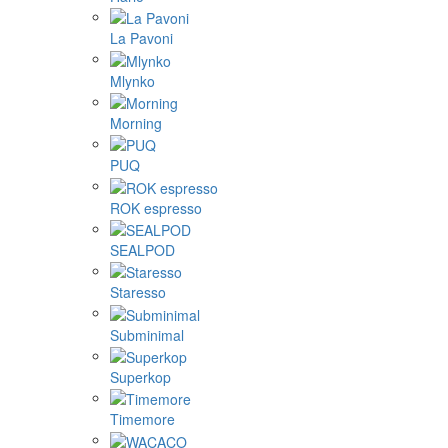
La Pavoni
Mlynko
Morning
PUQ
ROK espresso
SEALPOD
Staresso
Subminimal
Superkop
Timemore