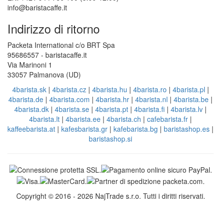
info@baristacaffe.it
Indirizzo di ritorno
Packeta International c/o BRT Spa
95686557 - baristacaffe.it
Via Marinoni 1
33057 Palmanova (UD)
4barista.sk
|
4barista.cz
|
4barista.hu
|
4barista.ro
|
4barista.pl
|
4barista.de
|
4barista.com
|
4barista.hr
|
4barista.nl
|
4barista.be
|
4barista.dk
|
4barista.se
|
4barista.pt
|
4barista.fi
|
4barista.lv
|
4barista.lt
|
4barista.ee
|
4barista.ch
|
cafebarista.fr
|
kaffeebarista.at
|
kafesbarista.gr
|
kafebarista.bg
|
baristashop.es
|
baristashop.si
Copyright © 2016 - 2026 NajTrade s.r.o. Tutti i diritti riservati.