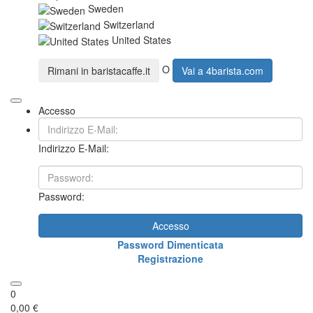
Sweden
Switzerland
United States
O
Rimani in
baristacaffe.it
Vai a
4barista.com
Accesso
Indirizzo E-Mail:
Password:
Accesso
Password Dimenticata
Registrazione
0
0,00 €