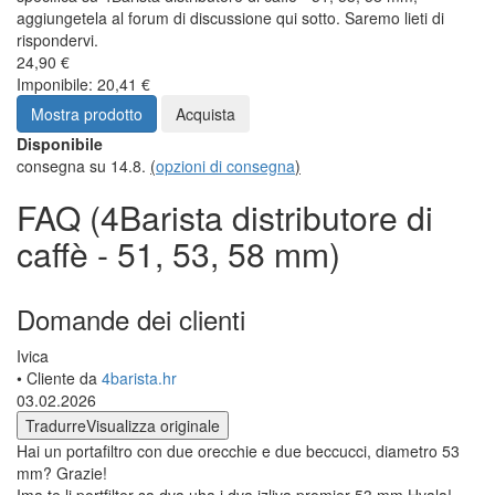
aggiungetela al forum di discussione qui sotto. Saremo lieti di
rispondervi.
24,90 €
Imponibile: 20,41 €
Mostra prodotto
Acquista
Disponibile
consegna su 14.8.
(
opzioni di consegna
)
FAQ (4Barista distributore di
caffè - 51, 53, 58 mm)
Domande dei clienti
Ivica
• Cliente da
4barista.hr
03.02.2026
Tradurre
Visualizza originale
Hai un portafiltro con due orecchie e due beccucci, diametro 53
mm? Grazie!
Ima te li portfilter sa dva uha i dva izliva promjer 53 mm.Hvala!