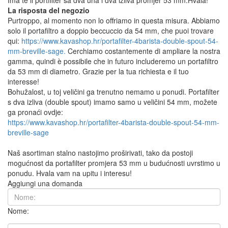
La risposta del negozio
Purtroppo, al momento non lo offriamo in questa misura. Abbiamo
solo il portafiltro a doppio beccuccio da 54 mm, che puoi trovare
qui:
https://www.kavashop.hr/portafilter-4barista-double-spout-54-
mm-breville-sage.
Cerchiamo costantemente di ampliare la nostra
gamma, quindi è possibile che in futuro includeremo un portafiltro
da 53 mm di diametro. Grazie per la tua richiesta e il tuo
interesse!
Bohužalost, u toj veličini ga trenutno nemamo u ponudi. Portafilter
s dva izliva (double spout) imamo samo u veličini 54 mm, možete
ga pronaći ovdje:
https://www.kavashop.hr/portafilter-4barista-double-spout-54-mm-
breville-sage
Naš asortiman stalno nastojimo proširivati, tako da postoji
mogućnost da portafilter promjera 53 mm u budućnosti uvrstimo u
ponudu. Hvala vam na upitu i interesu!
Aggiungi una domanda
Nome: