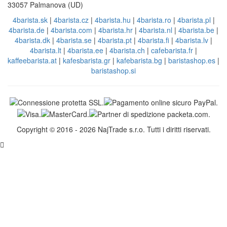
33057 Palmanova (UD)
4barista.sk
|
4barista.cz
|
4barista.hu
|
4barista.ro
|
4barista.pl
|
4barista.de
|
4barista.com
|
4barista.hr
|
4barista.nl
|
4barista.be
|
4barista.dk
|
4barista.se
|
4barista.pt
|
4barista.fi
|
4barista.lv
|
4barista.lt
|
4barista.ee
|
4barista.ch
|
cafebarista.fr
|
kaffeebarista.at
|
kafesbarista.gr
|
kafebarista.bg
|
baristashop.es
|
baristashop.si
Copyright © 2016 - 2026 NajTrade s.r.o. Tutti i diritti riservati.