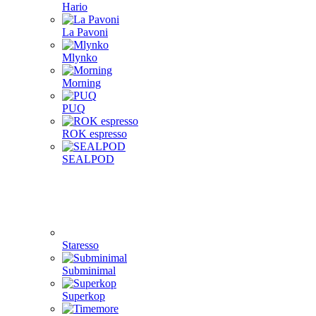
Hario
La Pavoni
Mlynko
Morning
PUQ
ROK espresso
SEALPOD
Staresso
Subminimal
Superkop