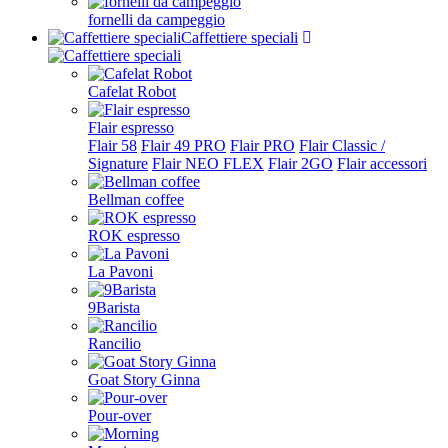
fornelli da campeggio
Caffettiere speciali
Cafelat Robot
Flair espresso
Flair 58
Flair 49 PRO
Flair PRO
Flair Classic /
Signature
Flair NEO FLEX
Flair 2GO
Flair accessori
Bellman coffee
ROK espresso
La Pavoni
9Barista
Rancilio
Goat Story Ginna
Pour-over