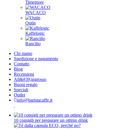
Timemore
WACACO
Outin
Kaffelogic
Rancilio
Chi siamo
Spedizione e pagamento
Contatto
Blog
Recensioni
All&#39;ingrosso
Buoni regalo
Speciali
Outlet
info@baristacaffe.it
10 consigli per preparare un ottimo drink