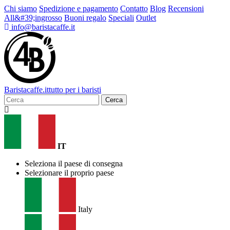
Chi siamo
Spedizione e pagamento
Contatto
Blog
Recensioni
All&#39;ingrosso
Buoni regalo
Speciali
Outlet
info@baristacaffe.it
Barista
caffe
.it
tutto per i baristi
Cerca
IT
Seleziona il paese di consegna
Selezionare il proprio paese
Italy