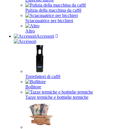
Pulizia della macchina da caffè
Sciacquatrice per bicchieri
Altro
Accessori
Torrefattori di caffè
Bollitore
Tazze termiche e bottiglie termiche