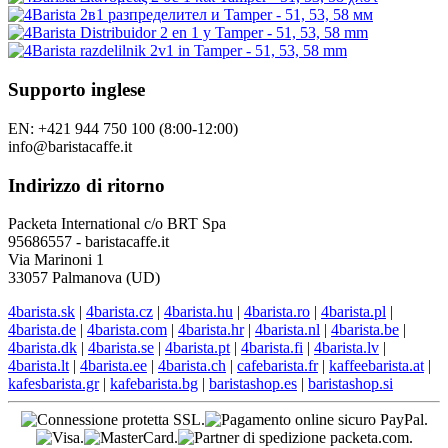
Supporto inglese
EN: +421 944 750 100 (8:00-12:00)
info@baristacaffe.it
Indirizzo di ritorno
Packeta International c/o BRT Spa
95686557 - baristacaffe.it
Via Marinoni 1
33057 Palmanova (UD)
4barista.sk
|
4barista.cz
|
4barista.hu
|
4barista.ro
|
4barista.pl
|
4barista.de
|
4barista.com
|
4barista.hr
|
4barista.nl
|
4barista.be
|
4barista.dk
|
4barista.se
|
4barista.pt
|
4barista.fi
|
4barista.lv
|
4barista.lt
|
4barista.ee
|
4barista.ch
|
cafebarista.fr
|
kaffeebarista.at
|
kafesbarista.gr
|
kafebarista.bg
|
baristashop.es
|
baristashop.si