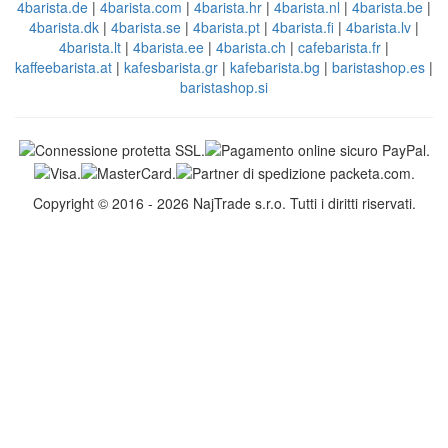
4barista.de
|
4barista.com
|
4barista.hr
|
4barista.nl
|
4barista.be
|
4barista.dk
|
4barista.se
|
4barista.pt
|
4barista.fi
|
4barista.lv
|
4barista.lt
|
4barista.ee
|
4barista.ch
|
cafebarista.fr
|
kaffeebarista.at
|
kafesbarista.gr
|
kafebarista.bg
|
baristashop.es
|
baristashop.si
Copyright © 2016 - 2026 NajTrade s.r.o. Tutti i diritti riservati.