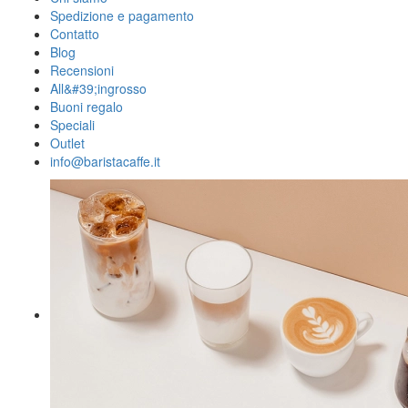
Spedizione e pagamento
Contatto
Blog
Recensioni
All&#39;ingrosso
Buoni regalo
Speciali
Outlet
info@baristacaffe.it