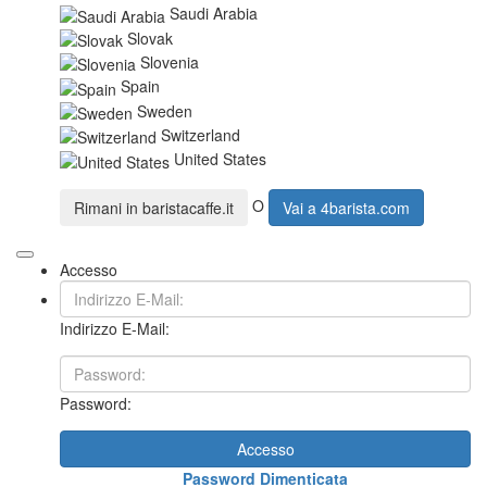
Saudi Arabia
Slovak
Slovenia
Spain
Sweden
Switzerland
United States
O
Rimani in
baristacaffe.it
Vai a
4barista.com
Accesso
Indirizzo E-Mail:
Password:
Accesso
Password Dimenticata