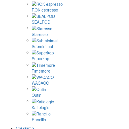
ROK espresso
SEALPOD
Staresso
Subminimal
Superkop
Timemore
WACACO
Outin
Kaffelogic
Rancilio
Chi siamo