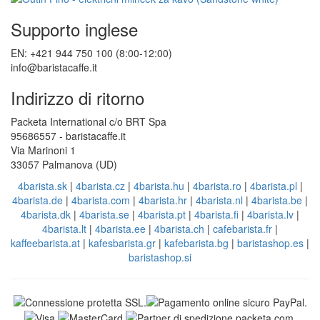
Supporto inglese
EN: +421 944 750 100 (8:00-12:00)
info@baristacaffe.it
Indirizzo di ritorno
Packeta International c/o BRT Spa
95686557 - baristacaffe.it
Via Marinoni 1
33057 Palmanova (UD)
4barista.sk
|
4barista.cz
|
4barista.hu
|
4barista.ro
|
4barista.pl
|
4barista.de
|
4barista.com
|
4barista.hr
|
4barista.nl
|
4barista.be
|
4barista.dk
|
4barista.se
|
4barista.pt
|
4barista.fi
|
4barista.lv
|
4barista.lt
|
4barista.ee
|
4barista.ch
|
cafebarista.fr
|
kaffeebarista.at
|
kafesbarista.gr
|
kafebarista.bg
|
baristashop.es
|
baristashop.si