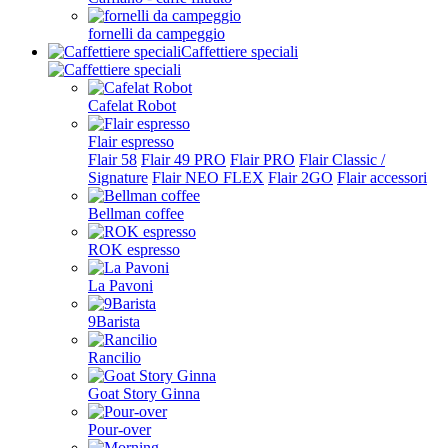
fornelli da campeggio
Caffettiere speciali
Cafelat Robot
Flair espresso
Flair 58
Flair 49 PRO
Flair PRO
Flair Classic /
Signature
Flair NEO FLEX
Flair 2GO
Flair accessori
Bellman coffee
ROK espresso
La Pavoni
9Barista
Rancilio
Goat Story Ginna
Pour-over