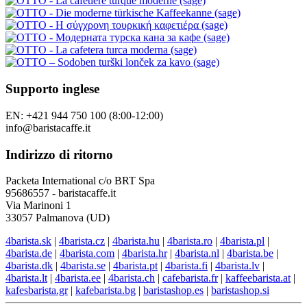
Supporto inglese
EN: +421 944 750 100 (8:00-12:00)
info@baristacaffe.it
Indirizzo di ritorno
Packeta International c/o BRT Spa
95686557 - baristacaffe.it
Via Marinoni 1
33057 Palmanova (UD)
4barista.sk
|
4barista.cz
|
4barista.hu
|
4barista.ro
|
4barista.pl
|
4barista.de
|
4barista.com
|
4barista.hr
|
4barista.nl
|
4barista.be
|
4barista.dk
|
4barista.se
|
4barista.pt
|
4barista.fi
|
4barista.lv
|
4barista.lt
|
4barista.ee
|
4barista.ch
|
cafebarista.fr
|
kaffeebarista.at
|
kafesbarista.gr
|
kafebarista.bg
|
baristashop.es
|
baristashop.si