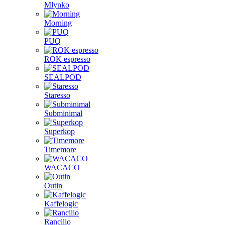
Mlynko
Morning
PUQ
ROK espresso
SEALPOD
Staresso
Subminimal
Superkop
Timemore
WACACO
Outin
Kaffelogic
Rancilio