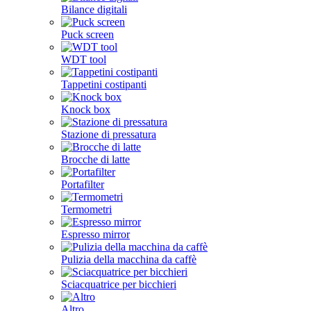
Bilance digitali
Puck screen
WDT tool
Tappetini costipanti
Knock box
Stazione di pressatura
Brocche di latte
Portafilter
Termometri
Espresso mirror
Pulizia della macchina da caffè
Sciacquatrice per bicchieri
Altro