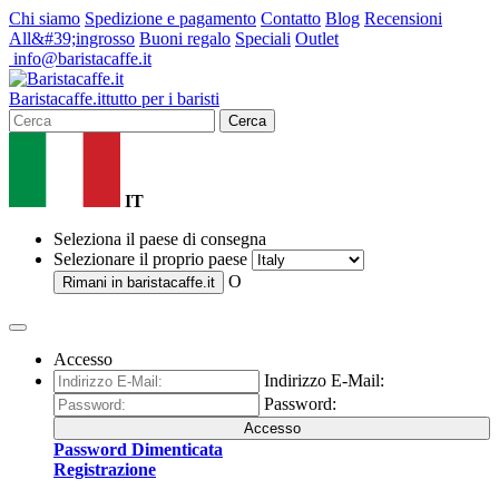
Chi siamo
Spedizione e pagamento
Contatto
Blog
Recensioni
All&#39;ingrosso
Buoni regalo
Speciali
Outlet
info@baristacaffe.it
Barista
caffe
.it
tutto per i baristi
Cerca
IT
Seleziona il paese di consegna
Selezionare il proprio paese
O
Rimani in
baristacaffe.it
Accesso
Indirizzo E-Mail:
Password:
Accesso
Password Dimenticata
Registrazione