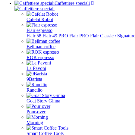
Caffettiere speciali
Cafelat Robot
Flair espresso
Flair 58
Flair 49 PRO
Flair PRO
Flair Classic / Signatur
Bellman coffee
ROK espresso
La Pavoni
9Barista
Rancilio
Goat Story Ginna
Pour-over
Morning
Smart Coffee Tools