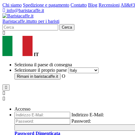
Chi siamo
Spedizione e pagamento
Contatto
Blog
Recensioni
All&#3
info@baristacaffe.it
Barista
caffe
.it
tutto per i baristi
Cerca
IT
Seleziona il paese di consegna
Selezionare il proprio paese
O
Rimani in
baristacaffe.it
Accesso
Indirizzo E-Mail:
Password:
Password Dimenticata