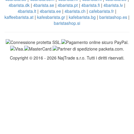
4barista.dk
|
4barista.se
|
4barista.pt
|
4barista.fi
|
4barista.lv
|
4barista.lt
|
4barista.ee
|
4barista.ch
|
cafebarista.fr
|
kaffeebarista.at
|
kafesbarista.gr
|
kafebarista.bg
|
baristashop.es
|
baristashop.si
Copyright © 2016 - 2026 NajTrade s.r.o. Tutti i diritti riservati.