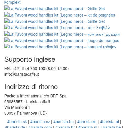
Supporto inglese
EN: +421 944 750 100 (8:00-12:00)
info@baristacaffe.it
Indirizzo di ritorno
Packeta International c/o BRT Spa
95686557 - baristacaffe.it
Via Marinoni 1
33057 Palmanova (UD)
4barista.sk
|
4barista.cz
|
4barista.hu
|
4barista.ro
|
4barista.pl
|
4barista.de
|
4barista.com
|
4barista.hr
|
4barista.nl
|
4barista.be
|