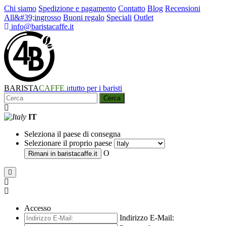
Chi siamo
Spedizione e pagamento
Contatto
Blog
Recensioni
All&#39;ingrosso
Buoni regalo
Speciali
Outlet
info@baristacaffe.it
BARISTA
CAFFE
tutto per i baristi
.it
Cerca
IT
Seleziona il paese di consegna
Selezionare il proprio paese
O
Rimani in
baristacaffe.it
Accesso
Indirizzo E-Mail: