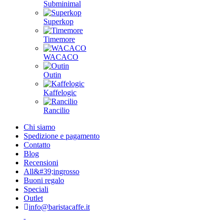
Subminimal
Superkop
Timemore
WACACO
Outin
Kaffelogic
Rancilio
Chi siamo
Spedizione e pagamento
Contatto
Blog
Recensioni
All&#39;ingrosso
Buoni regalo
Speciali
Outlet
info@baristacaffe.it