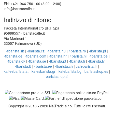
EN: +421 944 750 100 (8:00-12:00)
info@baristacaffe.it
Indirizzo di ritorno
Packeta International c/o BRT Spa
95686557 - baristacaffe.it
Via Marinoni 1
33057 Palmanova (UD)
4barista.sk
|
4barista.cz
|
4barista.hu
|
4barista.ro
|
4barista.pl
|
4barista.de
|
4barista.com
|
4barista.hr
|
4barista.nl
|
4barista.be
|
4barista.dk
|
4barista.se
|
4barista.pt
|
4barista.fi
|
4barista.lv
|
4barista.lt
|
4barista.ee
|
4barista.ch
|
cafebarista.fr
|
kaffeebarista.at
|
kafesbarista.gr
|
kafebarista.bg
|
baristashop.es
|
baristashop.si
Copyright © 2016 - 2026 NajTrade s.r.o. Tutti i diritti riservati.