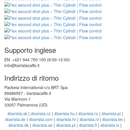
Supporto inglese
EN: +421 944 750 100 (8:00-12:00)
info@baristacaffe.it
Indirizzo di ritorno
Packeta International c/o BRT Spa
95686557 - baristacaffe.it
Via Marinoni 1
33057 Palmanova (UD)
4barista.sk
|
4barista.cz
|
4barista.hu
|
4barista.ro
|
4barista.pl
|
4barista.de
|
4barista.com
|
4barista.hr
|
4barista.nl
|
4barista.be
|
4barista.dk
|
4barista.se
|
4barista.pt
|
4barista.fi
|
4barista.lv
|