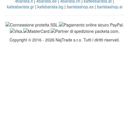
4barista.lt
|
4barista.ee
|
4barista.ch
|
kaffeebarista.at
|
kafesbarista.gr
|
kafebarista.bg
|
baristashop.es
|
baristashop.si
Copyright © 2016 - 2026 NajTrade s.r.o. Tutti i diritti riservati.