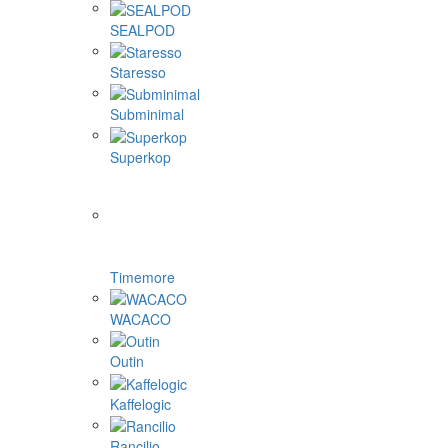
SEALPOD
Staresso
Subminimal
Superkop
Timemore
WACACO
Outin
Kaffelogic
Rancilio