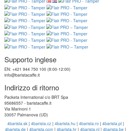
Supporto inglese
EN: +421 944 750 100 (8:00-12:00)
info@baristacaffe.it
Indirizzo di ritorno
Packeta International c/o BRT Spa
95686557 - baristacaffe.it
Via Marinoni 1
33057 Palmanova (UD)
4barista.sk
|
4barista.cz
|
4barista.hu
|
4barista.ro
|
4barista.pl
|
4barista.de
|
4barista.com
|
4barista.hr
|
4barista.nl
|
4barista.be
|