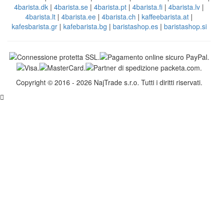
4barista.dk
|
4barista.se
|
4barista.pt
|
4barista.fi
|
4barista.lv
|
4barista.lt
|
4barista.ee
|
4barista.ch
|
kaffeebarista.at
|
kafesbarista.gr
|
kafebarista.bg
|
baristashop.es
|
baristashop.si
Copyright © 2016 - 2026 NajTrade s.r.o. Tutti i diritti riservati.