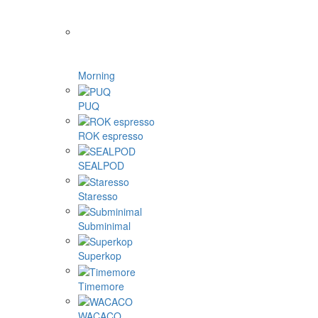
Morning
PUQ
ROK espresso
SEALPOD
Staresso
Subminimal
Superkop
Timemore
WACACO