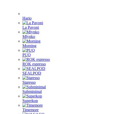
Hario
La Pavoni
Mlynko
Morning
PUQ
ROK espresso
SEALPOD
Staresso
Subminimal
Superkop
Timemore