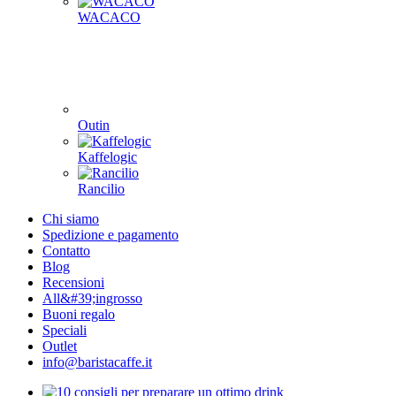
WACACO
Outin
Kaffelogic
Rancilio
Chi siamo
Spedizione e pagamento
Contatto
Blog
Recensioni
All&#39;ingrosso
Buoni regalo
Speciali
Outlet
info@baristacaffe.it