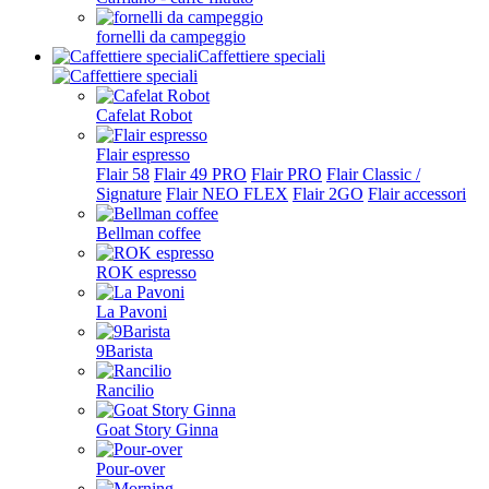
fornelli da campeggio
Caffettiere speciali
Cafelat Robot
Flair espresso
Flair 58
Flair 49 PRO
Flair PRO
Flair Classic /
Signature
Flair NEO FLEX
Flair 2GO
Flair accessori
Bellman coffee
ROK espresso
La Pavoni
9Barista
Rancilio
Goat Story Ginna
Pour-over