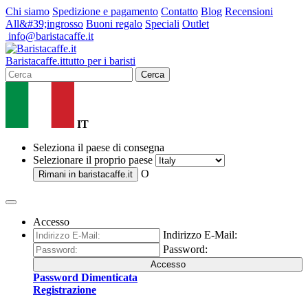
Chi siamo
Spedizione e pagamento
Contatto
Blog
Recensioni
All&#39;ingrosso
Buoni regalo
Speciali
Outlet
info@baristacaffe.it
Barista
caffe
.it
tutto per i baristi
Cerca
IT
Seleziona il paese di consegna
Selezionare il proprio paese
O
Rimani in
baristacaffe.it
Accesso
Indirizzo E-Mail:
Password:
Accesso
Password Dimenticata
Registrazione