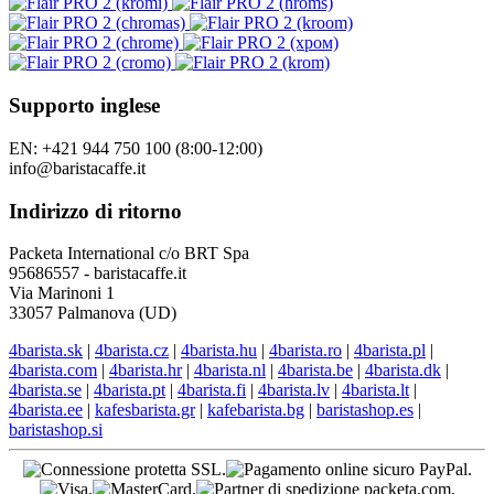
Supporto inglese
EN: +421 944 750 100 (8:00-12:00)
info@baristacaffe.it
Indirizzo di ritorno
Packeta International c/o BRT Spa
95686557 - baristacaffe.it
Via Marinoni 1
33057 Palmanova (UD)
4barista.sk
|
4barista.cz
|
4barista.hu
|
4barista.ro
|
4barista.pl
|
4barista.com
|
4barista.hr
|
4barista.nl
|
4barista.be
|
4barista.dk
|
4barista.se
|
4barista.pt
|
4barista.fi
|
4barista.lv
|
4barista.lt
|
4barista.ee
|
kafesbarista.gr
|
kafebarista.bg
|
baristashop.es
|
baristashop.si