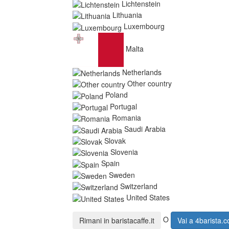
Lichtenstein
Lithuania
Luxembourg
Malta
Netherlands
Other country
Poland
Portugal
Romania
Saudi Arabia
Slovak
Slovenia
Spain
Sweden
Switzerland
United States
O
Rimani in
baristacaffe.it
Vai a
4barista.