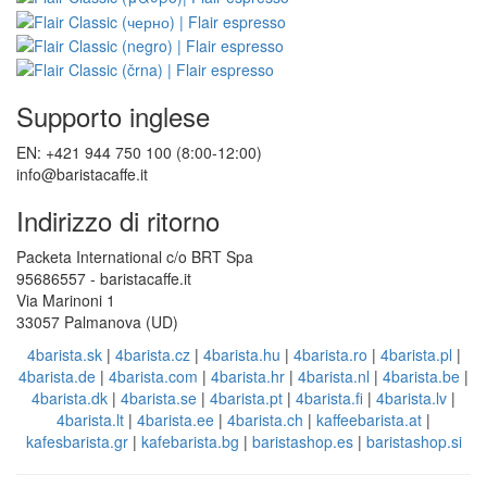
Supporto inglese
EN: +421 944 750 100 (8:00-12:00)
info@baristacaffe.it
Indirizzo di ritorno
Packeta International c/o BRT Spa
95686557 - baristacaffe.it
Via Marinoni 1
33057 Palmanova (UD)
4barista.sk
|
4barista.cz
|
4barista.hu
|
4barista.ro
|
4barista.pl
|
4barista.de
|
4barista.com
|
4barista.hr
|
4barista.nl
|
4barista.be
|
4barista.dk
|
4barista.se
|
4barista.pt
|
4barista.fi
|
4barista.lv
|
4barista.lt
|
4barista.ee
|
4barista.ch
|
kaffeebarista.at
|
kafesbarista.gr
|
kafebarista.bg
|
baristashop.es
|
baristashop.si