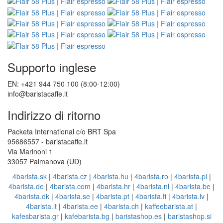
Supporto inglese
EN: +421 944 750 100 (8:00-12:00)
info@baristacaffe.it
Indirizzo di ritorno
Packeta International c/o BRT Spa
95686557 - baristacaffe.it
Via Marinoni 1
33057 Palmanova (UD)
4barista.sk
|
4barista.cz
|
4barista.hu
|
4barista.ro
|
4barista.pl
|
4barista.de
|
4barista.com
|
4barista.hr
|
4barista.nl
|
4barista.be
|
4barista.dk
|
4barista.se
|
4barista.pt
|
4barista.fi
|
4barista.lv
|
4barista.lt
|
4barista.ee
|
4barista.ch
|
kaffeebarista.at
|
kafesbarista.gr
|
kafebarista.bg
|
baristashop.es
|
baristashop.si