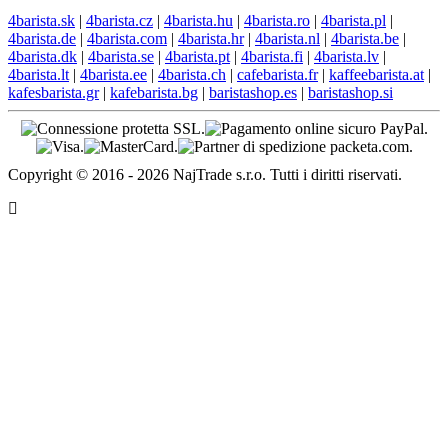
4barista.sk
|
4barista.cz
|
4barista.hu
|
4barista.ro
|
4barista.pl
|
4barista.de
|
4barista.com
|
4barista.hr
|
4barista.nl
|
4barista.be
|
4barista.dk
|
4barista.se
|
4barista.pt
|
4barista.fi
|
4barista.lv
|
4barista.lt
|
4barista.ee
|
4barista.ch
|
cafebarista.fr
|
kaffeebarista.at
|
kafesbarista.gr
|
kafebarista.bg
|
baristashop.es
|
baristashop.si
Copyright © 2016 - 2026 NajTrade s.r.o. Tutti i diritti riservati.