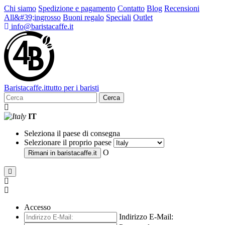
Chi siamo
Spedizione e pagamento
Contatto
Blog
Recensioni
All&#39;ingrosso
Buoni regalo
Speciali
Outlet
info@baristacaffe.it
Barista
caffe
.it
tutto per i baristi
Cerca
IT
Seleziona il paese di consegna
Selezionare il proprio paese
O
Rimani in
baristacaffe.it
Accesso
Indirizzo E-Mail: