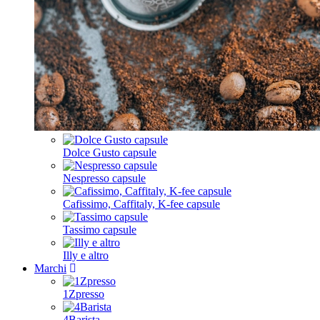
Dolce Gusto capsule
Nespresso capsule
Cafissimo, Caffitaly, K-fee capsule
Tassimo capsule
Illy e altro
Marchi
1Zpresso
4Barista