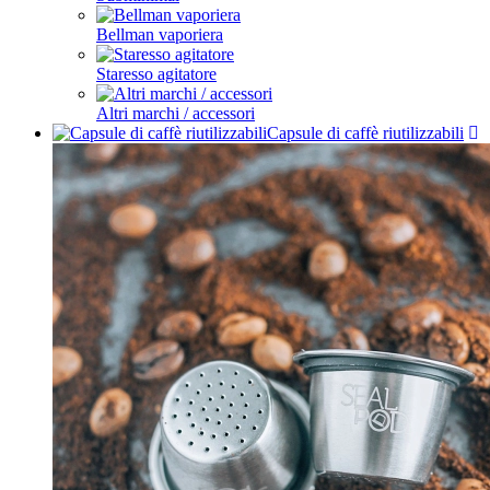
Bellman vaporiera
Staresso agitatore
Altri marchi / accessori
Capsule di caffè riutilizzabili