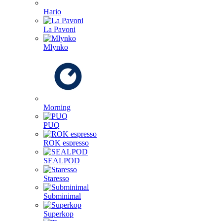
Hario
La Pavoni
Mlynko
Morning
PUQ
ROK espresso
SEALPOD
Staresso
Subminimal
Superkop