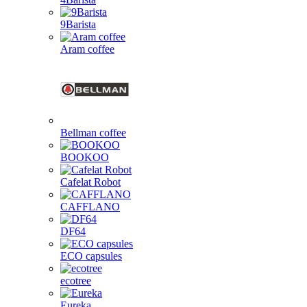
9Barista
Aram coffee
Bellman coffee
BOOKOO
Cafelat Robot
CAFFLANO
DF64
ECO capsules
ecotree
Eureka