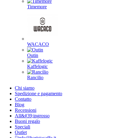
Timemore
WACACO
Outin
Kaffelogic
Rancilio
Chi siamo
Spedizione e pagamento
Contatto
Blog
Recensioni
All&#39;ingrosso
Buoni regalo
Speciali
Outlet
info@baristacaffe.it