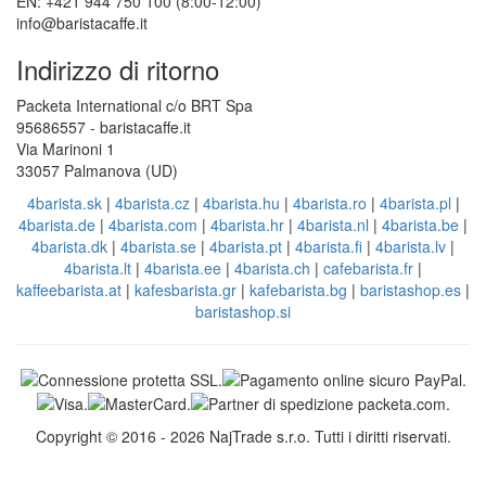
EN: +421 944 750 100 (8:00-12:00)
info@baristacaffe.it
Indirizzo di ritorno
Packeta International c/o BRT Spa
95686557 - baristacaffe.it
Via Marinoni 1
33057 Palmanova (UD)
4barista.sk
|
4barista.cz
|
4barista.hu
|
4barista.ro
|
4barista.pl
|
4barista.de
|
4barista.com
|
4barista.hr
|
4barista.nl
|
4barista.be
|
4barista.dk
|
4barista.se
|
4barista.pt
|
4barista.fi
|
4barista.lv
|
4barista.lt
|
4barista.ee
|
4barista.ch
|
cafebarista.fr
|
kaffeebarista.at
|
kafesbarista.gr
|
kafebarista.bg
|
baristashop.es
|
baristashop.si
Copyright © 2016 - 2026 NajTrade s.r.o. Tutti i diritti riservati.