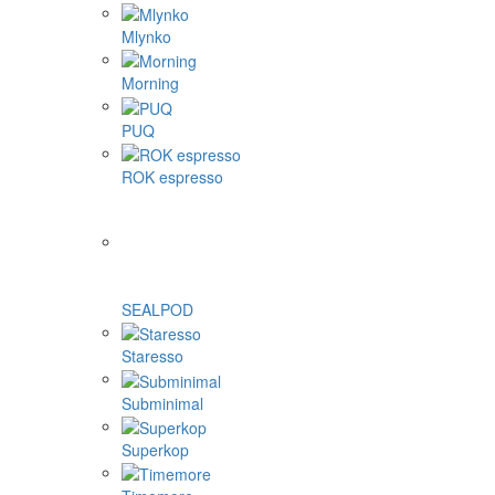
Mlynko
Morning
PUQ
ROK espresso
SEALPOD
Staresso
Subminimal
Superkop