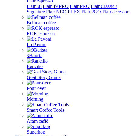
Flair espresso
Flair 58
Flair 49 PRO
Flair PRO
Flair Classic /
Signature
Flair NEO FLEX
Flair 2GO
Flair accessori
Bellman coffee
ROK espresso
La Pavoni
9Barista
Rancilio
Goat Story Ginna
Pour-over
Morning
Smart Coffee Tools
Aram caffè
Superkop