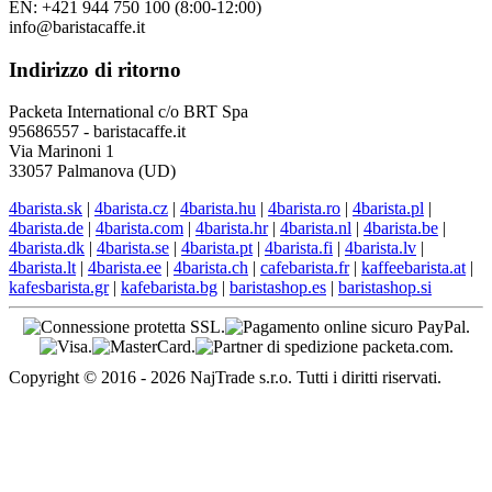
EN: +421 944 750 100 (8:00-12:00)
info@baristacaffe.it
Indirizzo di ritorno
Packeta International c/o BRT Spa
95686557 - baristacaffe.it
Via Marinoni 1
33057 Palmanova (UD)
4barista.sk
|
4barista.cz
|
4barista.hu
|
4barista.ro
|
4barista.pl
|
4barista.de
|
4barista.com
|
4barista.hr
|
4barista.nl
|
4barista.be
|
4barista.dk
|
4barista.se
|
4barista.pt
|
4barista.fi
|
4barista.lv
|
4barista.lt
|
4barista.ee
|
4barista.ch
|
cafebarista.fr
|
kaffeebarista.at
|
kafesbarista.gr
|
kafebarista.bg
|
baristashop.es
|
baristashop.si
Copyright © 2016 - 2026 NajTrade s.r.o. Tutti i diritti riservati.