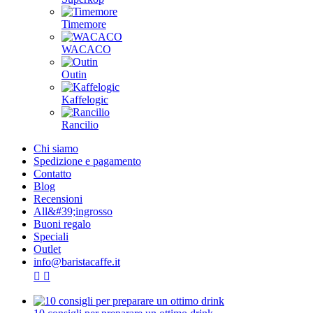
Timemore
WACACO
Outin
Kaffelogic
Rancilio
Chi siamo
Spedizione e pagamento
Contatto
Blog
Recensioni
All&#39;ingrosso
Buoni regalo
Speciali
Outlet
info@baristacaffe.it