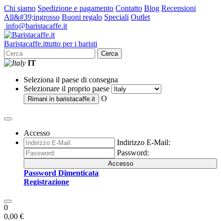
Chi siamo
Spedizione e pagamento
Contatto
Blog
Recensioni
All&#39;ingrosso
Buoni regalo
Speciali
Outlet
info@baristacaffe.it
Barista
caffe
.it
tutto per i baristi
Cerca
IT
Seleziona il paese di consegna
Selezionare il proprio paese
O
Rimani in
baristacaffe.it
Accesso
Indirizzo E-Mail:
Password:
Accesso
Password Dimenticata
Registrazione
0
0,00 €