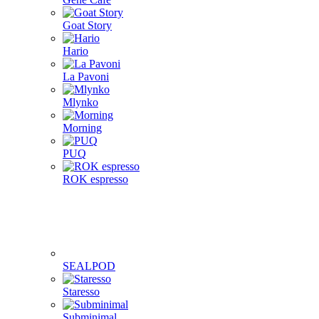
Goat Story
Hario
La Pavoni
Mlynko
Morning
PUQ
ROK espresso
SEALPOD
Staresso
Subminimal