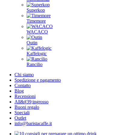
Superkop
Timemore
WACACO
Outin
Kaffelogic
Rancilio
Chi siamo
Spedizione e pagamento
Contatto
Blog
Recensioni
All&#39;ingrosso
Buoni regalo
Speciali
Outlet
info@baristacaffe.it