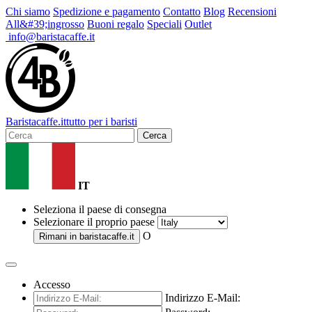
Chi siamo
Spedizione e pagamento
Contatto
Blog
Recensioni
All&#39;ingrosso
Buoni regalo
Speciali
Outlet
info@baristacaffe.it
Barista
caffe
.it
tutto per i baristi
Cerca
IT
Seleziona il paese di consegna
Selezionare il proprio paese
O
Rimani in
baristacaffe.it
Accesso
Indirizzo E-Mail: