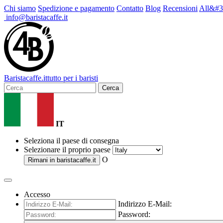
Chi siamo
Spedizione e pagamento
Contatto
Blog
Recensioni
All&#3
info@baristacaffe.it
Barista
caffe
.it
tutto per i baristi
Cerca
IT
Seleziona il paese di consegna
Selezionare il proprio paese
O
Rimani in
baristacaffe.it
Accesso
Indirizzo E-Mail:
Password: