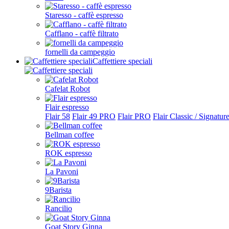
Staresso - caffè espresso
Cafflano - caffè filtrato
fornelli da campeggio
Caffettiere speciali
Cafelat Robot
Flair espresso
Flair 58
Flair 49 PRO
Flair PRO
Flair Classic / Signatur
Bellman coffee
ROK espresso
La Pavoni
9Barista
Rancilio
Goat Story Ginna