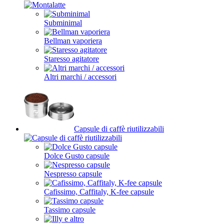
Subminimal
Bellman vaporiera
Staresso agitatore
Altri marchi / accessori
Capsule di caffè riutilizzabili
Dolce Gusto capsule
Nespresso capsule
Cafissimo, Caffitaly, K-fee capsule
Tassimo capsule